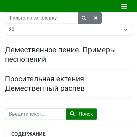
Фильтр
по
Кол-во строк:
заголовку
Демественное пение. Примеры
песнопений
Просительная ектения.
Демественный распев
Поиск
Поиск
СОДЕРЖАНИЕ