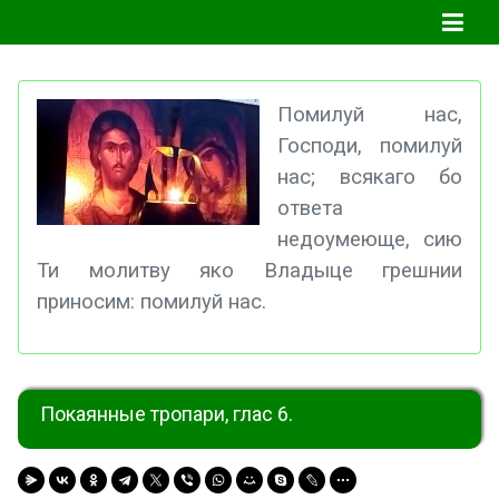
Помилуй нас,
Господи, помилуй
нас; всякаго бо
ответа
недоумеюще, сию
Ти молитву яко Владыце грешнии
приносим: помилуй нас.
Покаянные тропари, глас 6.