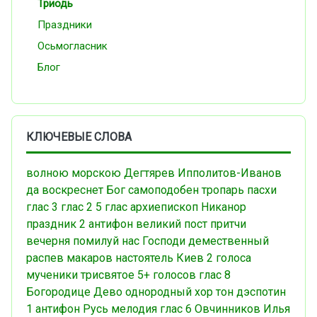
Триодь
Праздники
Осьмогласник
Блог
КЛЮЧЕВЫЕ СЛОВА
волною морскою
Дегтярев
Ипполитов-Иванов
да воскреснет Бог
самоподобен
тропарь пасхи
глас 3
глас 2
5 глас
архиепископ Никанор
праздник
2 антифон
великий пост
притчи
вечерня
помилуй нас Господи
демественный
распев
макаров
настоятель
Киев
2 голоса
мученики
трисвятое
5+ голосов
глас 8
Богородице Дево
однородный хор
тон дэспотин
1 антифон
Русь
мелодия
глас 6
Овчинников Илья