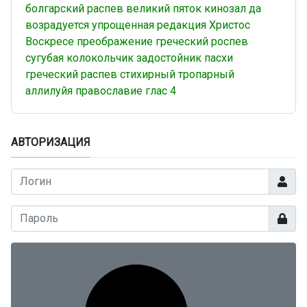
болгарский распев
великий пяток
кинозал
да
возрадуется
упрощенная редакция
Христос
Воскресе
преображение
греческий роспев
сугубая
колокольчик
задостойник пасхи
греческий распев
стихирный
тропарный
аллилуйя
православие
глас 4
АВТОРИЗАЦИЯ
Логин
Показа