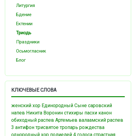
Литургия
Бдение
Ектении
Триодь
Праздники
Осьмогласник
Блог
КЛЮЧЕВЫЕ СЛОВА
женский хор
Единородный Сыне
саровский
напев
Никита Воронин
стихиры пасхи
канон
обиходный распев
Артемьев
валаамский распев
3 антифон
трисвятое
тропарь рождества
однородный хор
полиелей
4 голоса
страстная