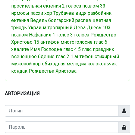
просительная ектения
2 голоса
псалом 33
ирмосы пасхи
хор
Трубачев
видя разбойник
ектения
Ведель
болгарский распев
цветная
триодь
Украина
тропарный
Дева Днесь
103
псалом
Нафанаил
1 голос
3 голоса
Рождество
Христово
15 антифон
многоголосие
глас 6
хвалите Имя Господне
глас 4
5 глас
праздник
всенощное бдение
глас 2
1 антифон
стихирный
мужской хор
обиходная мелодия
колокольчик
кондак Рождества Христова
АВТОРИЗАЦИЯ
Логин
Показа