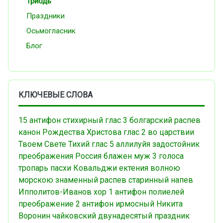
Триодь
Праздники
Осьмогласник
Блог
КЛЮЧЕВЫЕ СЛОВА
15 антифон
стихирный
глас 3
болгарский распев
канон Рождества Христова
глас 2
во царствии
Твоем
Свете Тихий
глас 5
аллилуйя
задостойник
преображения
Россия
блажен муж
3 голоса
тропарь пасхи
Ковальджи
ектения
волною
морскою
знаменный распев
старинный напев
Ипполитов-Иванов
хор
1 антифон
полиелей
преображение
2 антифон
ирмосный
Никита
Воронин
чайковский
двунадесятый праздник