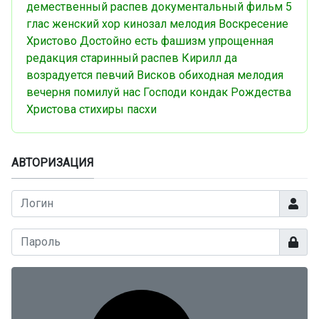
демественный распев
документальный фильм
5
глас
женский хор
кинозал
мелодия
Воскресение
Христово
Достойно есть
фашизм
упрощенная
редакция
старинный распев
Кирилл
да
возрадуется
певчий
Висков
обиходная мелодия
вечерня
помилуй нас Господи
кондак Рождества
Христова
стихиры пасхи
АВТОРИЗАЦИЯ
Логин
Показа