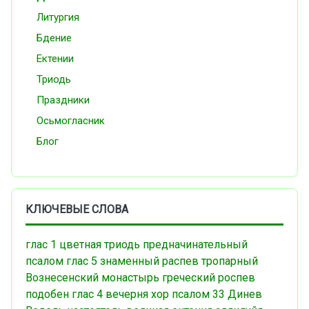
Литургия
Бдение
Ектении
Триодь
Праздники
Осьмогласник
Блог
КЛЮЧЕВЫЕ СЛОВА
глас 1
цветная триодь
предначинательный
псалом
глас 5
знаменный распев
тропарный
Вознесенский монастырь
греческий роспев
подобен
глас 4
вечерня
хор
псалом 33
Динев