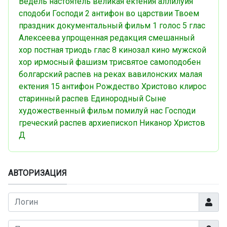
Ведель
настоятель
великая ектения
аллилуйя
сподоби Господи
2 антифон
во царствии Твоем
праздник
документальный фильм
1 голос
5 глас
Алексеева
упрощенная редакция
смешанный
хор
постная триодь
глас 8
кинозал
кино
мужской
хор
ирмосный
фашизм
трисвятое
самоподобен
болгарский распев
на реках вавилонских
малая
ектения
15 антифон
Рождество Христово
клирос
старинный распев
Единородный Сыне
художественный фильм
помилуй нас Господи
греческий распев
архиепископ Никанор
Христов
Д
АВТОРИЗАЦИЯ
Логин
Показа