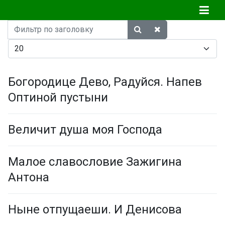
Фильтр
по
Кол-во строк:
заголовку
Богородице Дево, Радуйся. Напев
Оптиной пустыни
Величит душа моя Господа
Малое славословие Зажигина
Антона
Ныне отпущаеши. И Денисова