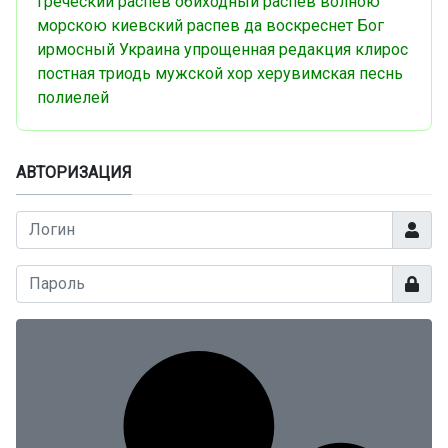
греческий распев
обиходный распев
волною
морскою
киевский распев
да воскреснет Бог
ирмосный
Украина
упрощенная редакция
клирос
постная триодь
мужской хор
херувимская песнь
полиелей
АВТОРИЗАЦИЯ
Логин
Показа