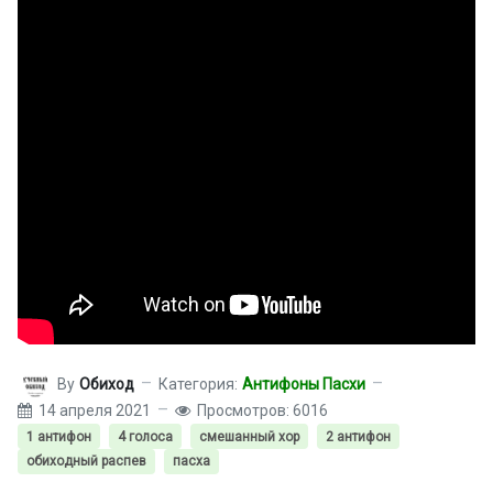
By
Обиход
Категория:
Антифоны Пасхи
14 апреля 2021
Просмотров: 6016
1 антифон
4 голоса
смешанный хор
2 антифон
обиходный распев
пасха