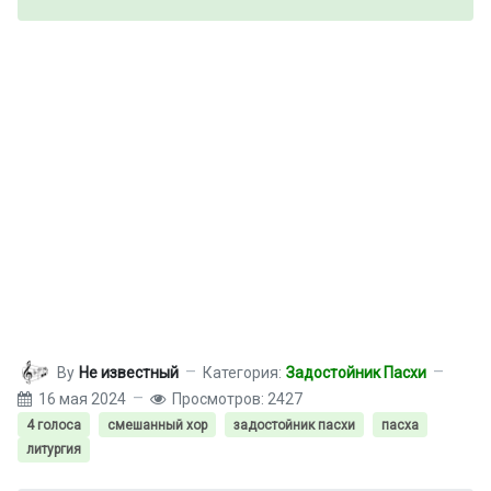
By
Не известный
Категория:
Задостойник Пасхи
16 мая 2024
Просмотров: 2427
4 голоса
смешанный хор
задостойник пасхи
пасха
литургия