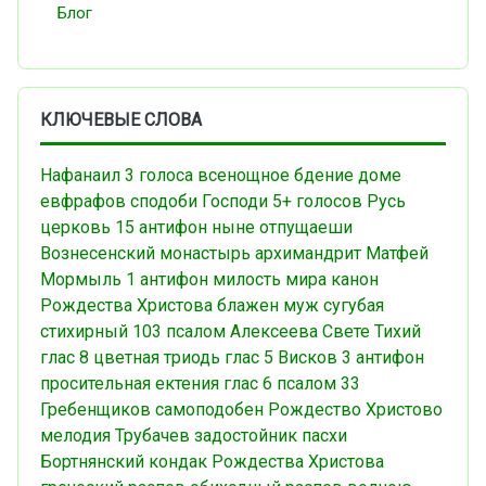
Блог
КЛЮЧЕВЫЕ СЛОВА
Нафанаил
3 голоса
всенощное бдение
доме
евфрафов
сподоби Господи
5+ голосов
Русь
церковь
15 антифон
ныне отпущаеши
Вознесенский монастырь
архимандрит Матфей
Мормыль
1 антифон
милость мира
канон
Рождества Христова
блажен муж
сугубая
стихирный
103 псалом
Алексеева
Свете Тихий
глас 8
цветная триодь
глас 5
Висков
3 антифон
просительная ектения
глас 6
псалом 33
Гребенщиков
самоподобен
Рождество Христово
мелодия
Трубачев
задостойник пасхи
Бортнянский
кондак Рождества Христова