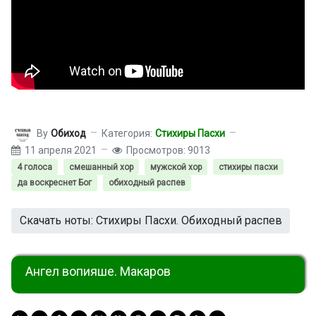
By
Обиход
Категория:
Стихиры Пасхи
11 апреля 2021
Просмотров: 9013
4 голоса
смешанный хор
мужской хор
стихиры пасхи
да воскреснет Бог
обиходный распев
Скачать ноты: Стихиры Пасхи. Обиходный распев
Ангел вопияше. Макаров