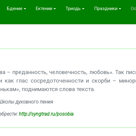
Бдение
Ектении
Триодь
Праздники
Ос
 – преданность, человечность, любовь». Так пис
и как глас сосредоточенности и скорби – минор
енькам», поднимаются слова текста.
 Школы духовного пения
ебрести:
http://syngtrad.ru/posobia