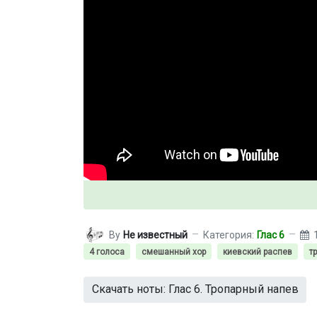
By
Не известный
Категория:
Глас 6
4 голоса
смешанный хор
киевский распев
т
Скачать ноты: Глас 6. Тропарный напев