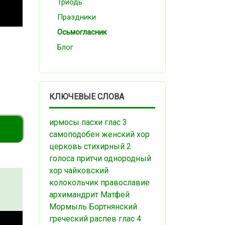
Триодь
Праздники
Осьмогласник
Блог
КЛЮЧЕВЫЕ СЛОВА
ирмосы пасхи
глас 3
самоподобен
женский хор
церковь
стихирный
2
голоса
притчи
однородный
хор
чайковский
колокольчик
православие
архимандрит Матфей
Мормыль
Бортнянский
греческий распев
глас 4