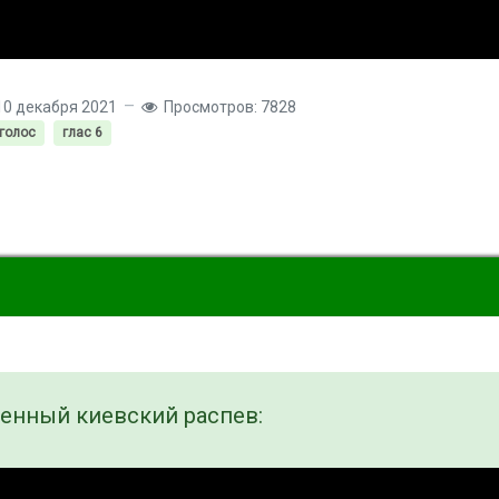
10 декабря 2021
Просмотров: 7828
 голос
глас 6
енный киевский распев: