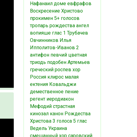
Нафанаил
доме евфрафов
Воскресение Христово
прокимен
5+ голосов
тропарь рождества
ангел
вопияше
глас 1
Трубачев
Овчинников Илья
Ипполитов-Иванов
2
антифон
певчий
цветная
триодь
подобен
Артемьев
греческий роспев
хор
Россия
клирос
малая
ектения
Ковальджи
демественное пение
регент
иеродиакон
Мефодий
страстная
кинозал
канон Рождества
Христова
3 голоса
5 глас
Ведель
Украина
смешанный хор
саровский