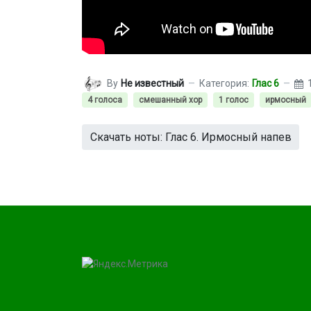
By
Не известный
Категория:
Глас 6
4 голоса
смешанный хор
1 голос
ирмосный
Скачать ноты: Глас 6. Ирмосный напев