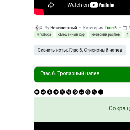
By
Не известный
Категория:
Глас 6
4 голоса
смешанный хор
киевский распев
1
Скачать ноты: Глас 6. Стихирный напев
Глас 6. Тропарный напев
Сокращ