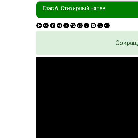
Глас 6. Стихирный напев
Сокращ