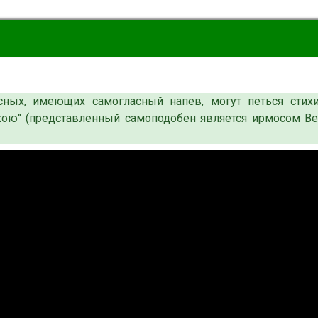
сных, имеющих самогласный напев, могут петься стих
кою" (представленный самоподобен является ирмосом В