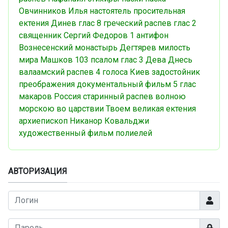
Овчинников Илья
настоятель
просительная
ектения
Динев
глас 8
греческий распев
глас 2
священник Сергий Федоров
1 антифон
Вознесенский монастырь
Дегтярев
милость
мира
Машков
103 псалом
глас 3
Дева Днесь
валаамский распев
4 голоса
Киев
задостойник
преображения
документальный фильм
5 глас
макаров
Россия
старинный распев
волною
морскою
во царствии Твоем
великая ектения
архиепископ Никанор
Ковальджи
художественный фильм
полиелей
АВТОРИЗАЦИЯ
Логин
Показа