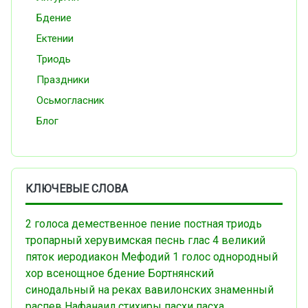
Бдение
Ектении
Триодь
Праздники
Осьмогласник
Блог
КЛЮЧЕВЫЕ СЛОВА
2 голоса
демественное пение
постная триодь
тропарный
херувимская песнь
глас 4
великий
пяток
иеродиакон Мефодий
1 голос
однородный
хор
всенощное бдение
Бортнянский
синодальный
на реках вавилонских
знаменный
распев
Нафанаил
стихиры пасхи
пасха