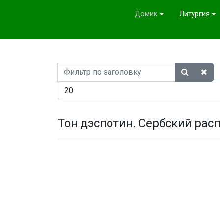
Домик
Литургия
Фильтр
по
Кол-во строк:
заголовку
Тон дэспотин. Сербский рас