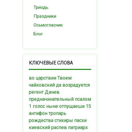
Триодь
Праздники
Осьмогласник
Блог
КЛЮЧЕВЫЕ СЛОВА
во царствии Твоем
чайковский
да возрадуется
регент
Динев
предначинательный псалом
1 голос
ныне отпущаеши
15
антифон
тропарь
рождества
стихиры пасхи
киевский распев
патриарх