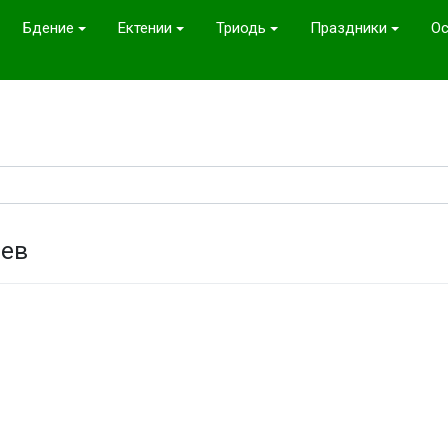
Бдение
Ектении
Триодь
Праздники
Ос
пев