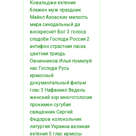
Ковальджи
ектения
блажен муж
праздник
Майкл Азовских
милость
мира
синодальный
да
воскреснет Бог
3 голоса
сподоби Господи
Россия
2
антифон
страстная
пасха
цветная триодь
Овчинников Илья
помилуй
нас Господи
Русь
ирмосный
документальный фильм
глас 3
Нафанаил
Ведель
женский хор
многоголосие
прокимен
сугубая
священник Сергий
Федоров
колокольчик
литургия
Украина
великая
ектения
5 глас
ирмосы