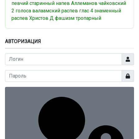
певчий
старинный напев
Аллеманов
чайковский
2 голоса
валаамский распев
глас 4
знаменный
распев
Христов Д
фашизм
тропарный
АВТОРИЗАЦИЯ
Логин
Показа