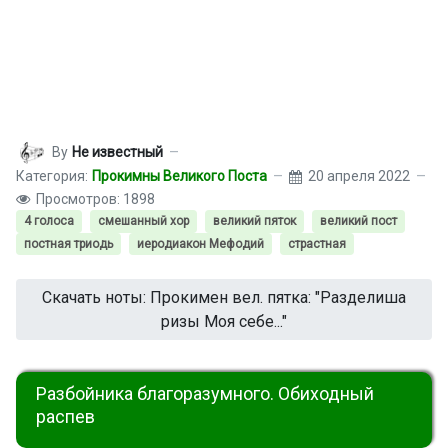
By
Не известный
Категория:
Прокимны Великого Поста
20 апреля 2022
Просмотров: 1898
4 голоса
смешанный хор
великий пяток
великий пост
постная триодь
иеродиакон Мефодий
страстная
Скачать ноты: Прокимен вел. пятка: "Разделиша
ризы Моя себе..."
Разбойника благоразумного. Обиходный
распев