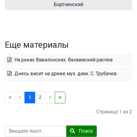
Бортнянский
Еще материалы
На реках Вавилонских. Валаамский распев
Днесь висит на древе муз. диак. С. Трубачев
1
2
Страница 1 из 2
Поиск
Поиск