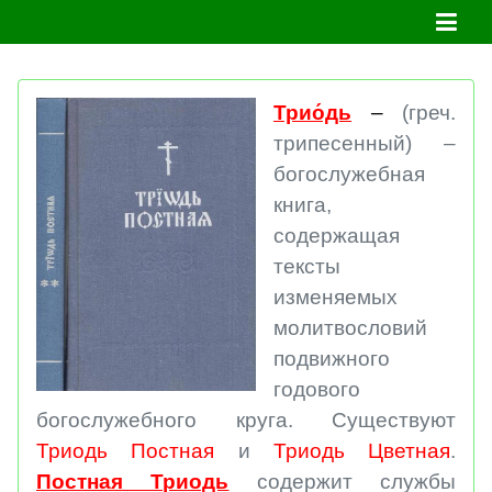
Трио́дь
–
(греч.
трипесенный) –
богослужебная
книга,
содержащая
тексты
изменяемых
молитвословий
подвижного
годового
богослужебного круга. Существуют
Триодь Постная
и
Триодь Цветная
.
Постная Триодь
содержит службы