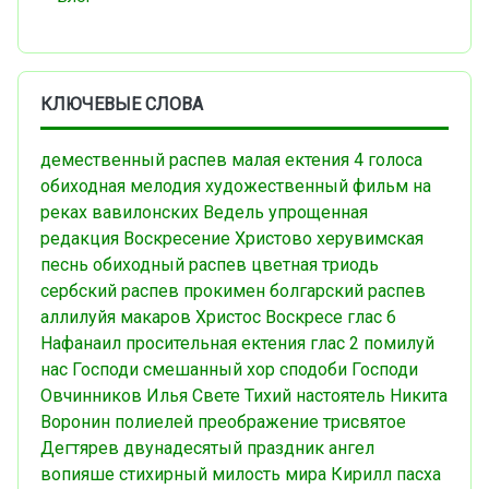
КЛЮЧЕВЫЕ СЛОВА
демественный распев
малая ектения
4 голоса
обиходная мелодия
художественный фильм
на
реках вавилонских
Ведель
упрощенная
редакция
Воскресение Христово
херувимская
песнь
обиходный распев
цветная триодь
сербский распев
прокимен
болгарский распев
аллилуйя
макаров
Христос Воскресе
глас 6
Нафанаил
просительная ектения
глас 2
помилуй
нас Господи
смешанный хор
сподоби Господи
Овчинников Илья
Свете Тихий
настоятель
Никита
Воронин
полиелей
преображение
трисвятое
Дегтярев
двунадесятый праздник
ангел
вопияше
стихирный
милость мира
Кирилл
пасха