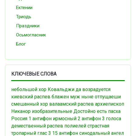
Ектении
Триодь
Праздники
Осьмогласник
Блог
КЛЮЧЕВЫЕ СЛОВА
небольшой хор
Ковальджи
да возрадуется
киевский распев
блажен муж
ныне отпущаеши
смешанный хор
валаамский распев
архиепископ
Никанор
изобразительные
Достойно есть
пасха
Россия
1 антифон
ирмосный
2 антифон
3 голоса
демественный распев
полиелей
страстная
тропарный
глас 3
15 антифон
синодальный
ангел