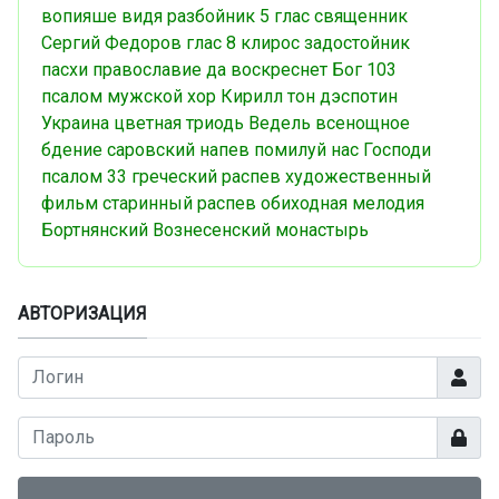
вопияше
видя разбойник
5 глас
священник
Сергий Федоров
глас 8
клирос
задостойник
пасхи
православие
да воскреснет Бог
103
псалом
мужской хор
Кирилл
тон дэспотин
Украина
цветная триодь
Ведель
всенощное
бдение
саровский напев
помилуй нас Господи
псалом 33
греческий распев
художественный
фильм
старинный распев
обиходная мелодия
Бортнянский
Вознесенский монастырь
АВТОРИЗАЦИЯ
Логин
Показа