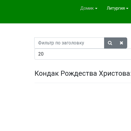
Домик
Литургия
Фильтр
по
Кол-во строк:
заголовку
Кондак Рождества Христова: