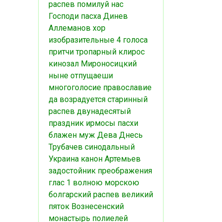
распев
помилуй нас
Господи
пасха
Динев
Аллеманов
хор
изобразительные
4 голоса
притчи
тропарный
клирос
кинозал
Мироносицкий
ныне отпущаеши
многоголосие
православие
да возрадуется
старинный
распев
двунадесятый
праздник
ирмосы пасхи
блажен муж
Дева Днесь
Трубачев
синодальный
Украина
канон
Артемьев
задостойник преображения
глас 1
волною морскою
болгарский распев
великий
пяток
Вознесенский
монастырь
полиелей