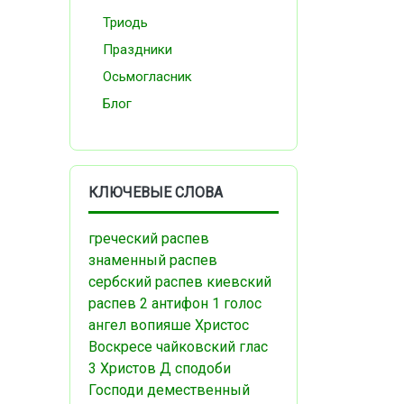
Триодь
Праздники
Осьмогласник
Блог
КЛЮЧЕВЫЕ СЛОВА
греческий распев
знаменный распев
сербский распев
киевский
распев
2 антифон
1 голос
ангел вопияше
Христос
Воскресе
чайковский
глас
3
Христов Д
сподоби
Господи
демественный