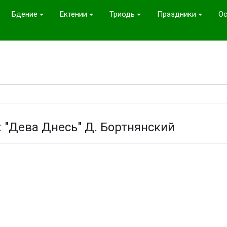
Бдение
Ектении
Триодь
Праздники
Ос
 "Дева Днесь" Д. Бортнянский