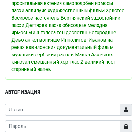
просительная ектения
самоподобен
ирмосы
пасхи
аллилуйя
художественный фильм
Христос
Воскресе
настоятель
Бортнянский
задостойник
пасхи
Дегтярев
пасха
обиходная мелодия
ирмосный
4 голоса
тон дэспотин
Богородице
Дево
ангел вопияше
Ипполитов-Иванов
на
реках вавилонских
документальный фильм
мученики
сербский распев
Майкл Азовских
кинозал
смешанный хор
глас 2
великий пост
старинный напев
АВТОРИЗАЦИЯ
Логин
Показа