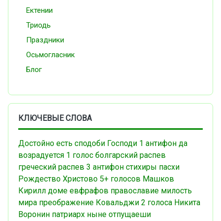
Ектении
Триодь
Праздники
Осьмогласник
Блог
КЛЮЧЕВЫЕ СЛОВА
Достойно есть
сподоби Господи
1 антифон
да
возрадуется
1 голос
болгарский распев
греческий распев
3 антифон
стихиры пасхи
Рождество Христово
5+ голосов
Машков
Кирилл
доме евфрафов
православие
милость
мира
преображение
Ковальджи
2 голоса
Никита
Воронин
патриарх
ныне отпущаеши