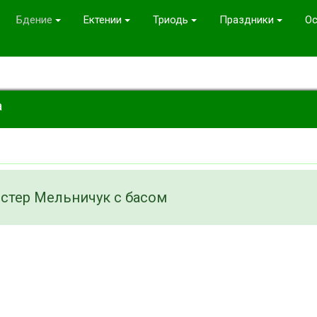
Бдение
Ектении
Триодь
Праздники
Ос
а
естер Мельничук с басом