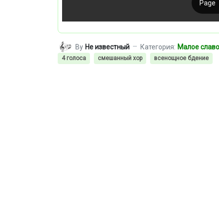
By
Не известный
Категория:
Малое слав
4 голоса
смешанный хор
всенощное бдение