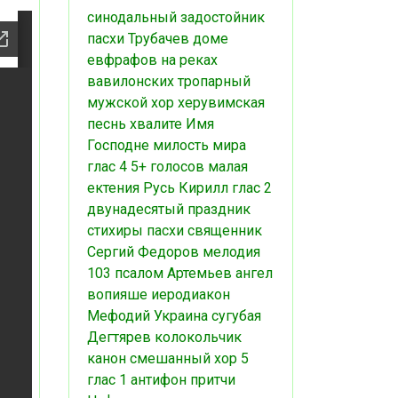
синодальный
задостойник
пасхи
Трубачев
доме
евфрафов
на реках
вавилонских
тропарный
мужской хор
херувимская
песнь
хвалите Имя
Господне
милость мира
глас 4
5+ голосов
малая
ектения
Русь
Кирилл
глас 2
двунадесятый праздник
стихиры пасхи
священник
Сергий Федоров
мелодия
103 псалом
Артемьев
ангел
вопияше
иеродиакон
Мефодий
Украина
сугубая
Дегтярев
колокольчик
канон
смешанный хор
5
глас
1 антифон
притчи