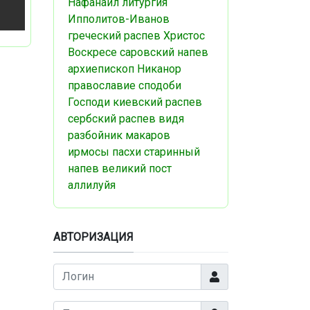
Нафанаил
литургия
Ипполитов-Иванов
греческий распев
Христос
Воскресе
саровский напев
архиепископ Никанор
православие
сподоби
Господи
киевский распев
сербский распев
видя
разбойник
макаров
ирмосы пасхи
старинный
напев
великий пост
аллилуйя
АВТОРИЗАЦИЯ
Логин
Показать