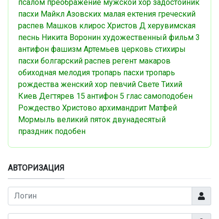
псалом
преображение
мужской хор
задостойник
пасхи
Майкл Азовских
малая ектения
греческий
распев
Машков
клирос
Христов Д
херувимская
песнь
Никита Воронин
художественный фильм
3
антифон
фашизм
Артемьев
церковь
стихиры
пасхи
болгарский распев
регент
макаров
обиходная мелодия
тропарь пасхи
тропарь
рождества
женский хор
певчий
Свете Тихий
Киев
Дегтярев
15 антифон
5 глас
самоподобен
Рождество Христово
архимандрит Матфей
Мормыль
великий пяток
двунадесятый
праздник
подобен
АВТОРИЗАЦИЯ
Логин
Показа