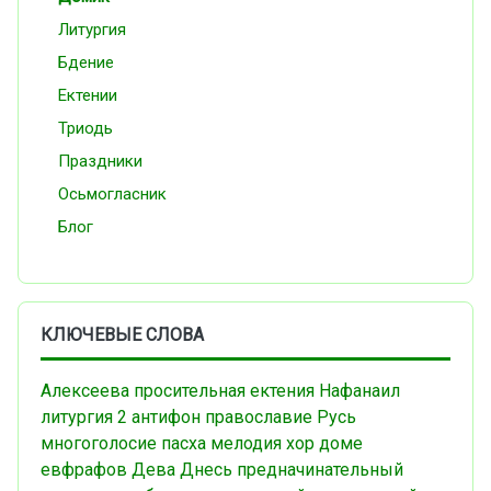
Литургия
Бдение
Ектении
Триодь
Праздники
Осьмогласник
Блог
КЛЮЧЕВЫЕ СЛОВА
Алексеева
просительная ектения
Нафанаил
литургия
2 антифон
православие
Русь
многоголосие
пасха
мелодия
хор
доме
евфрафов
Дева Днесь
предначинательный