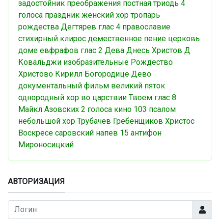
задостойник преображения
постная триодь
4
голоса
праздник
женский хор
тропарь
рождества
Дегтярев
глас 4
православие
стихирный
клирос
демественное пение
церковь
доме евфрафов
глас 2
Дева Днесь
Христов Д
Ковальджи
изобразительные
Рождество
Христово
Кирилл
Богородице Дево
документальный фильм
великий пяток
однородный хор
во царствии Твоем
глас 8
Майкл Азовских
2 голоса
кино
103 псалом
небольшой хор
Трубачев
Гребенщиков
Христос
Воскресе
саровский напев
15 антифон
Мироносицкий
АВТОРИЗАЦИЯ
Логин