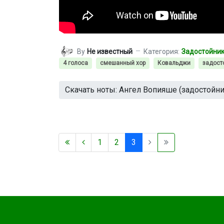
By
Не известный
Категория:
Задостойник
4 голоса
смешанный хор
Ковальджи
задост
Скачать ноты: Ангел Вопияше (задостойни
1
2
3