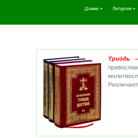
Домик
Литургия
Трио́дь 
правосла
молитвосл
Различаю