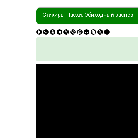
Стихиры Пасхи. Обиходный распев