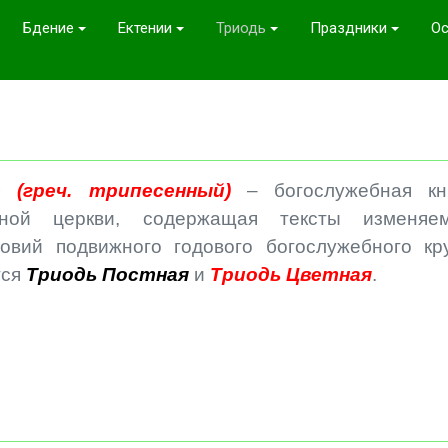
Бдение
Ектении
Триодь
Праздники
Ос
– (греч. трипесенный)
– богослужебная кн
вной церкви, содержащая тексты изменяе
овий подвижного годового богослужебного кру
тся
Триодь Постная
и
Триодь Цветная
.