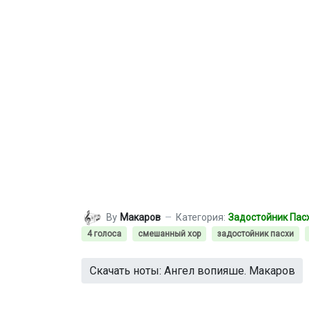
By
Макаров
Категория:
Задостойник Пас
4 голоса
смешанный хор
задостойник пасхи
Скачать ноты: Ангел вопияше. Макаров