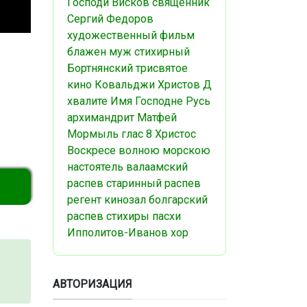
Господи
Висков
священник
Сергий Федоров
художественный фильм
блажен муж
стихирный
Бортнянский
трисвятое
кино
Ковальджи
Христов Д
хвалите Имя Господне
Русь
архимандрит Матфей
Мормыль
глас 8
Христос
Воскресе
волною морскою
настоятель
валаамский
распев
старинный распев
регент
кинозал
болгарский
распев
стихиры пасхи
Ипполитов-Иванов
хор
АВТОРИЗАЦИЯ