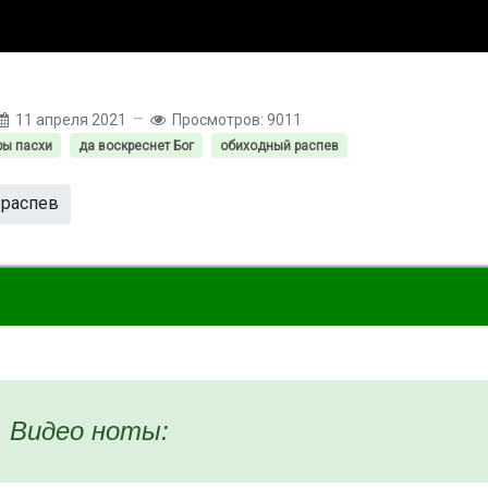
11 апреля 2021
Просмотров: 9011
ры пасхи
да воскреснет Бог
обиходный распев
 распев
Видео ноты: