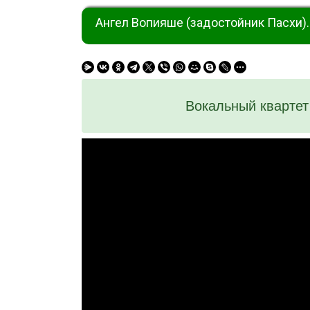
Ангел Вопияше (задостойник Пасхи).
Вокальный квартет