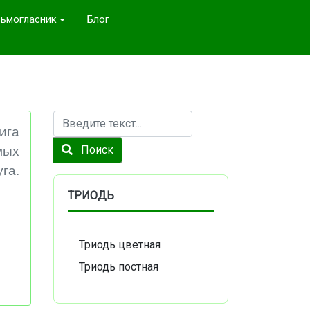
ьмогласник
Блог
Поиск
ига
Поиск
мых
га.
ТРИОДЬ
Триодь цветная
Триодь постная