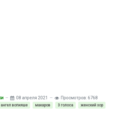
хи
08 апреля 2021
Просмотров: 6768
ангел вопияше
макаров
3 голоса
женский хор