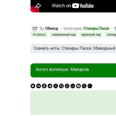
By
Обиход
Категория:
Стихиры Пасхи
4 голоса
смешанный хор
мужской хор
стихи
Скачать ноты: Стихиры Пасхи. Обиходный
Ангел вопияше. Макаров