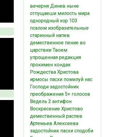
вечерня
Динев
ныне
отпущаеши
милость мира
однородный хор
103
псалом
изобразительные
старинный напев
демественное пение
во
царствии Твоем
упрощенная редакция
прокимен
кондак
Рождества Христова
ирмосы пасхи
помилуй нас
Господи
задостойник
преображения
5+ голосов
Ведель
2 антифон
Воскресение Христово
демественный распев
Артемьев
Алексеева
задостойник пасхи
сподоби