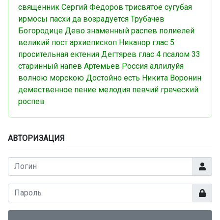
священник Сергий Федоров
трисвятое
сугубая
ирмосы пасхи
да возрадуется
Трубачев
Богородице Дево
знаменный распев
полиелей
великий пост
архиепископ Никанор
глас 5
просительная ектения
Дегтярев
глас 4
псалом 33
старинный напев
Артемьев
Россия
аллилуйя
волною морскою
Достойно есть
Никита Воронин
демественное пение
мелодия
певчий
греческий
роспев
АВТОРИЗАЦИЯ
Логин
Показа