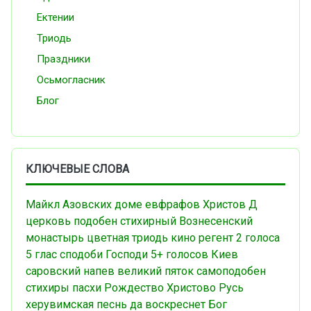
Ектении
Триодь
Праздники
Осьмогласник
Блог
КЛЮЧЕВЫЕ СЛОВА
Майкл Азовских
доме евфрафов
Христов Д
церковь
подобен
стихирный
Вознесенский
монастырь
цветная триодь
кино
регент
2 голоса
5 глас
сподоби Господи
5+ голосов
Киев
саровский напев
великий пяток
самоподобен
стихиры пасхи
Рождество Христово
Русь
херувимская песнь
да воскреснет Бог