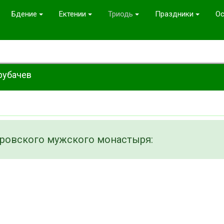
Бдение
Ектении
Триодь
Праздники
Ос
Трубачев
ровского мужского монастыря: