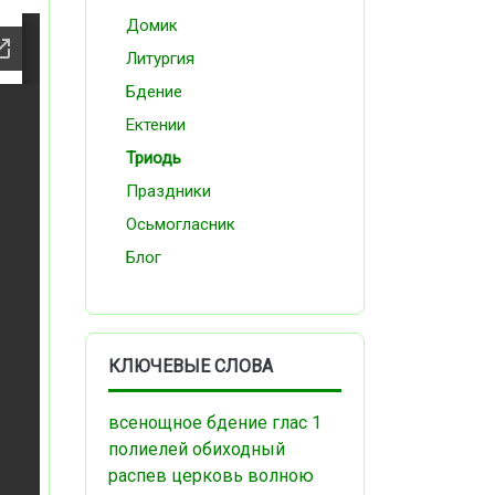
Домик
Литургия
Бдение
Ектении
Триодь
Праздники
Осьмогласник
Блог
КЛЮЧЕВЫЕ СЛОВА
всенощное бдение
глас 1
полиелей
обиходный
распев
церковь
волною