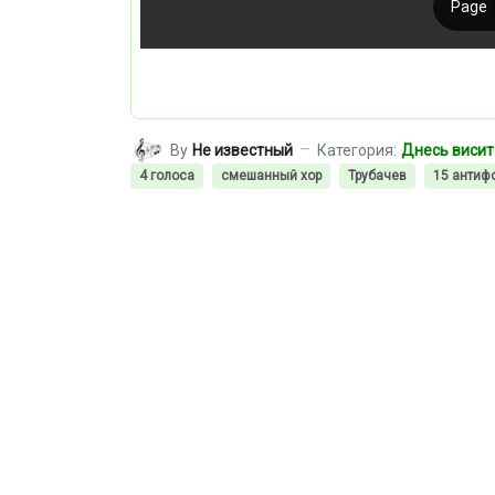
By
Не известный
Категория:
Днесь висит
4 голоса
смешанный хор
Трубачев
15 антиф