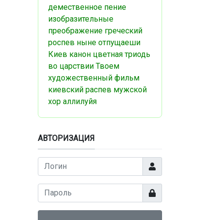
демественное пение
изобразительные
преображение
греческий
роспев
ныне отпущаеши
Киев
канон
цветная триодь
во царствии Твоем
художественный фильм
киевский распев
мужской
хор
аллилуйя
АВТОРИЗАЦИЯ
Логин
Показать