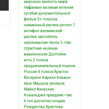
морскою
милость мира
Нафанаил
великая ектения
сугубая
документальный
фильм
5+ голосов
знаменный распев
регент
1
антифон
валаамский
распев
настоятель
херувимская песнь
5 глас
страстная
на реках
вавилонских
Достойно
есть
2 голоса
предначинательный псалом
Россия
4 голоса
Христос
Воскресе
Кирилл
блажен
муж
Машков
вечерня
Майкл Азовских
Ковальджи
праздник
глас
6
тон дэспотин
кондак
Рождества Христова