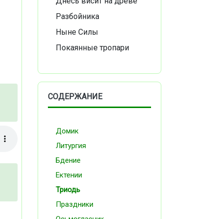
Днесь висит на древе
Разбойника
Ныне Силы
Покаянные тропари
СОДЕРЖАНИЕ
Домик
Литургия
Бдение
Ектении
Триодь
Праздники