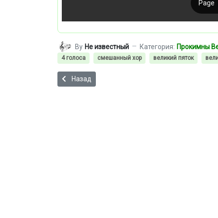
By
Не известный
Категория:
Прокимны Ве
4 голоса
смешанный хор
великий пяток
вели
Предыдущий: Великий прокимен Литургии Пре
Назад