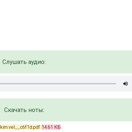
Слушать аудио:
Скачать ноты:
okim.vel__c6f1d.pdf
14.61 КБ