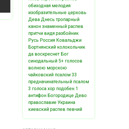
обиходная мелодия
изобразительные
церковь
Дева Днесь
тропарный
канон
знаменный распев
притчи
видя разбойник
Русь
Россия
Ковальджи
Бортнянский
колокольчик
да воскреснет Бог
синодальный
5+ голосов
волною морскою
чайковский
псалом 33
предначинательный псалом
3 голоса
хор
подобен
1
антифон
Богородице Дево
православие
Украина
киевский распев
певчий