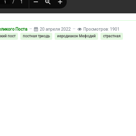
ликого Поста
20 апреля 2022
Просмотров: 1901
кий пост
постная триодь
иеродиакон Мефодий
страстная
ждеосвященных Даров