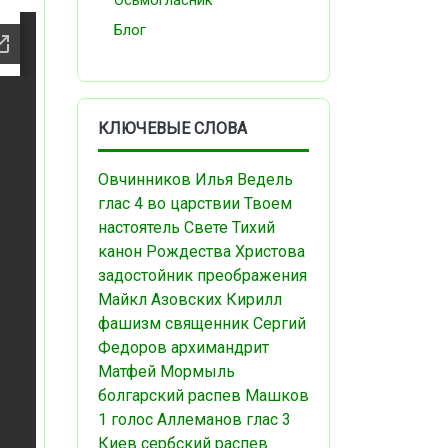
Осьмогласник
Блог
КЛЮЧЕВЫЕ СЛОВА
Овчинников Илья
Ведель
глас 4
во царствии Твоем
настоятель
Свете Тихий
канон Рождества Христова
задостойник преображения
Майкл Азовских
Кирилл
фашизм
священник Сергий
Федоров
архимандрит
Матфей Мормыль
болгарский распев
Машков
1 голос
Аллеманов
глас 3
Киев
сербский распев