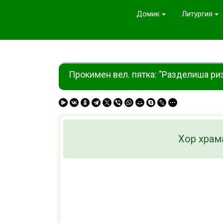
Домик
Литургия
Прокимен вел. пятка: "Разделиша риз
Хор храм