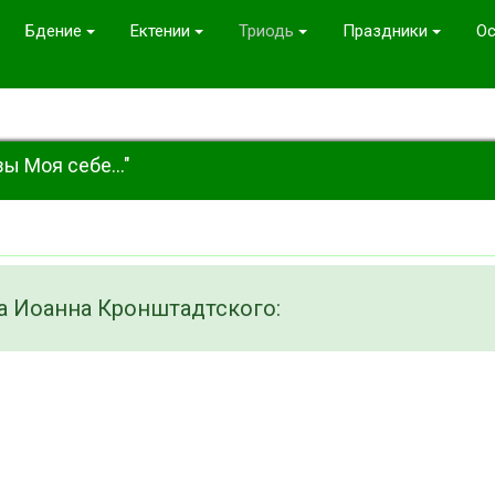
Бдение
Ектении
Триодь
Праздники
Ос
ы Моя себе..."
а Иоанна Кронштадтского: