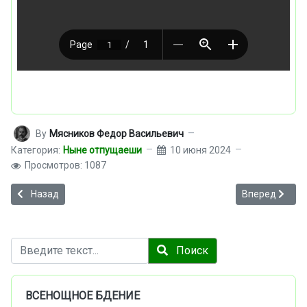
By
Мясников Федор Васильевич
Категория:
Ныне отпущаеши
10 июня 2024
Просмотров: 1087
Предыдущий: Ныне отпущаеши. Ковальджи №11
Следующий: Н
Назад
Вперед
Поиск
Поиск
ВСЕНОЩНОЕ БДЕНИЕ