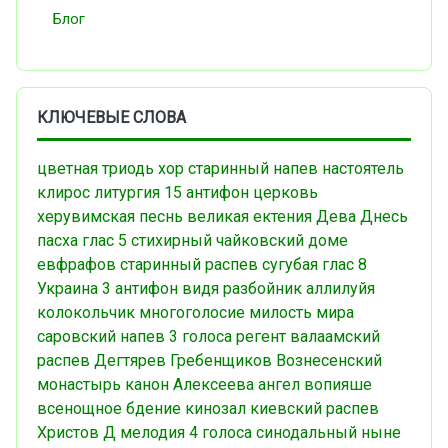
Блог
КЛЮЧЕВЫЕ СЛОВА
цветная триодь
хор
старинный напев
настоятель
клирос
литургия
15 антифон
церковь
херувимская песнь
великая ектения
Дева Днесь
пасха
глас 5
стихирный
чайковский
доме
евфрафов
старинный распев
сугубая
глас 8
Украина
3 антифон
видя разбойник
аллилуйя
колокольчик
многоголосие
милость мира
саровский напев
3 голоса
регент
валаамский
распев
Дегтярев
Гребенщиков
Вознесенский
монастырь
канон
Алексеева
ангел вопияше
всенощное бдение
кинозал
киевский распев
Христов Д
мелодия
4 голоса
синодальный
ныне