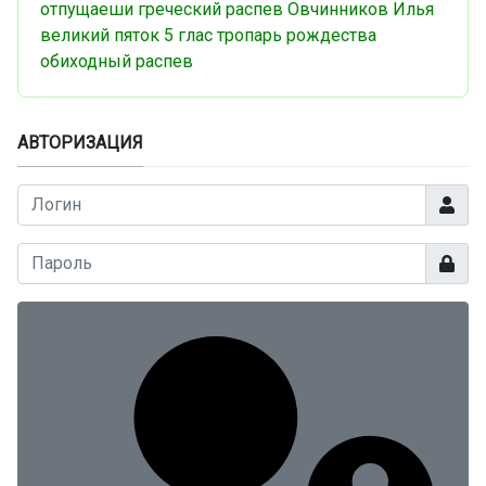
отпущаеши
греческий распев
Овчинников Илья
великий пяток
5 глас
тропарь рождества
обиходный распев
АВТОРИЗАЦИЯ
Логин
Показа