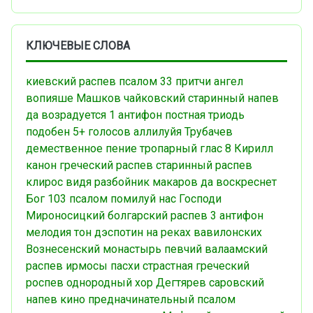
КЛЮЧЕВЫЕ СЛОВА
киевский распев
псалом 33
притчи
ангел
вопияше
Машков
чайковский
старинный напев
да возрадуется
1 антифон
постная триодь
подобен
5+ голосов
аллилуйя
Трубачев
демественное пение
тропарный
глас 8
Кирилл
канон
греческий распев
старинный распев
клирос
видя разбойник
макаров
да воскреснет
Бог
103 псалом
помилуй нас Господи
Мироносицкий
болгарский распев
3 антифон
мелодия
тон дэспотин
на реках вавилонских
Вознесенский монастырь
певчий
валаамский
распев
ирмосы пасхи
страстная
греческий
роспев
однородный хор
Дегтярев
саровский
напев
кино
предначинательный псалом