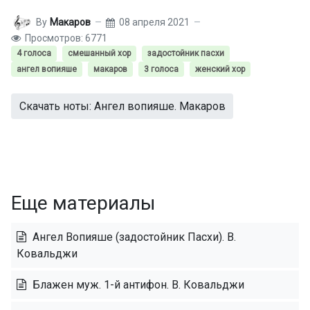
By
Макаров
08 апреля 2021
Просмотров: 6771
4 голоса
смешанный хор
задостойник пасхи
ангел вопияше
макаров
3 голоса
женский хор
Скачать ноты: Ангел вопияше. Макаров
Еще материалы
Ангел Вопияше (задостойник Пасхи). В.
Ковальджи
Блажен муж. 1-й антифон. В. Ковальджи