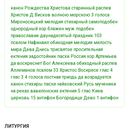
канон Рождества Христова
старинный распев
Христов Д
Висков
волною морскою
3 голоса
Мироносицкий
мелодия
стихирный
самоподобен
однородный хор
блажен муж
подобен
православие
двунадесятый праздник
103
псалом
Нафанаил
обиходная мелодия
милость
мира
Дева Днесь
трисвятое
просительная
ектения
задостойник пасхи
Россия
хор
Артемьев
да воскреснет Бог
Алексеева
обиходный распев
Аллеманов
псалом 33
Христос Воскресе
глас 4
глас 3
4 голоса
постная триодь
да возрадуется
канон
стихиры пасхи
чайковский
Русь
мученики
на реках вавилонских
ектения
5 глас
Киев
церковь
15 антифон
Богородице Дево
1 антифон
ЛИТУРГИЯ