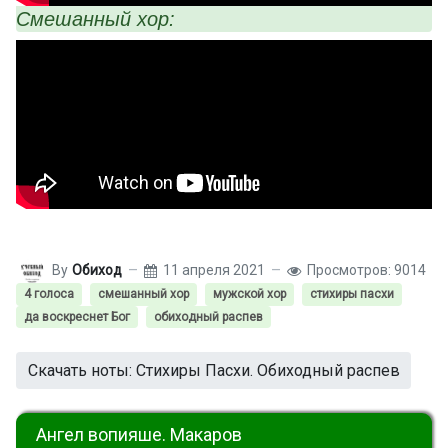
Смешанный хор:
By
Обиход
11 апреля 2021
Просмотров: 9014
4 голоса
смешанный хор
мужской хор
стихиры пасхи
да воскреснет Бог
обиходный распев
Скачать ноты: Стихиры Пасхи. Обиходный распев
Ангел вопияше. Макаров