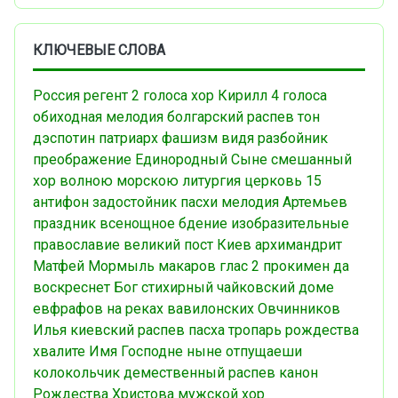
КЛЮЧЕВЫЕ СЛОВА
Россия
регент
2 голоса
хор
Кирилл
4 голоса
обиходная мелодия
болгарский распев
тон
дэспотин
патриарх
фашизм
видя разбойник
преображение
Единородный Сыне
смешанный
хор
волною морскою
литургия
церковь
15
антифон
задостойник пасхи
мелодия
Артемьев
праздник
всенощное бдение
изобразительные
православие
великий пост
Киев
архимандрит
Матфей Мормыль
макаров
глас 2
прокимен
да
воскреснет Бог
стихирный
чайковский
доме
евфрафов
на реках вавилонских
Овчинников
Илья
киевский распев
пасха
тропарь рождества
хвалите Имя Господне
ныне отпущаеши
колокольчик
демественный распев
канон
Рождества Христова
мужской хор