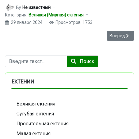
By
Не известный
Категория:
Великая (Мирная) ектения
29 января 2024
Просмотров: 1753
Следующий: Ве
Вперед
Поиск
Поиск
ЕКТЕНИИ
Великая ектения
Сугубая ектения
Просительная ектения
Малая ектения