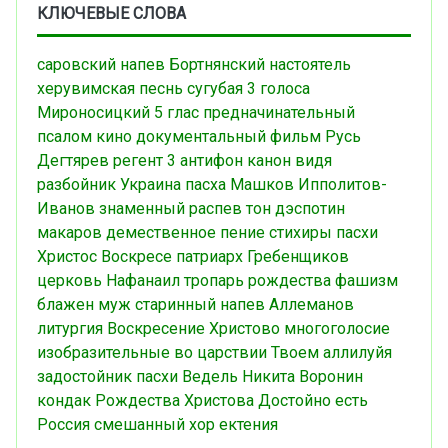
КЛЮЧЕВЫЕ СЛОВА
саровский напев
Бортнянский
настоятель
херувимская песнь
сугубая
3 голоса
Мироносицкий
5 глас
предначинательный
псалом
кино
документальный фильм
Русь
Дегтярев
регент
3 антифон
канон
видя
разбойник
Украина
пасха
Машков
Ипполитов-
Иванов
знаменный распев
тон дэспотин
макаров
демественное пение
стихиры пасхи
Христос Воскресе
патриарх
Гребенщиков
церковь
Нафанаил
тропарь рождества
фашизм
блажен муж
старинный напев
Аллеманов
литургия
Воскресение Христово
многоголосие
изобразительные
во царствии Твоем
аллилуйя
задостойник пасхи
Ведель
Никита Воронин
кондак Рождества Христова
Достойно есть
Россия
смешанный хор
ектения